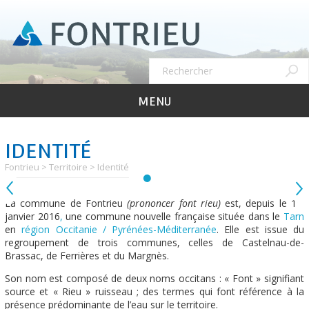
Aller
au
contenu
principal
Recher
Rechercher
MENU
IDENTITÉ
Fontrieu
Territoire
Identité
er
La commune de Fontrieu
(prononcer font rieu)
est, depuis le 1
janvier 2016
,
une commune nouvelle française située dans le
Tarn
en
région Occitanie / Pyrénées-Méditerranée
. Elle est issue du
regroupement de trois communes, celles de Castelnau-de-
Brassac, de Ferrières et du Margnès.
Son nom est composé de deux noms occitans : « Font » signifiant
source et « Rieu » ruisseau ; des termes qui font référence à la
présence prédominante de l’eau sur le territoire.