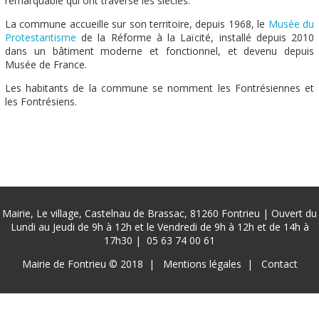
remarquable qui ont traversé les siècles.
La commune accueille sur son territoire, depuis 1968, le
Musée du
Protestantisme
de la Réforme à la Laïcité, installé depuis 2010
dans un bâtiment moderne et fonctionnel, et devenu depuis
Musée de France.
Les habitants de la commune se nomment les Fontrésiennes et
les Fontrésiens.
Mairie, Le village, Castelnau de Brassac, 81260 Fontrieu | Ouvert du
Lundi au Jeudi de 9h à 12h et le Vendredi de 9h à 12h et de 14h à
17h30 |
05 63 74 00 61
Pied
Mairie de Fontrieu © 2018
Mentions légales
Contact
de
page