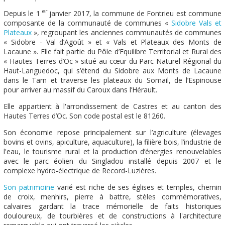
er
Depuis le 1
janvier 2017, la commune de Fontrieu est commune
composante de la communauté de communes «
Sidobre Vals et
Plateaux
», regroupant les anciennes communautés de communes
« Sidobre - Val d’Agoût » et « Vals et Plateaux des Monts de
Lacaune ». Elle fait partie du Pôle d’Equilibre Territorial et Rural des
« Hautes Terres d’Oc » situé au cœur du Parc Naturel Régional du
Haut-Languedoc, qui s’étend du Sidobre aux Monts de Lacaune
dans le Tarn et traverse les plateaux du Somail, de l’Espinouse
pour arriver au massif du Caroux dans l’Hérault.
Elle appartient à l'arrondissement de Castres et au canton des
Hautes Terres d’Oc. Son code postal est le 81260.
Son économie repose principalement sur l’agriculture (élevages
bovins et ovins, apiculture, aquaculture), la filière bois, l’industrie de
l'eau, le tourisme rural et la production d’énergies renouvelables
avec le parc éolien du Singladou installé depuis 2007 et le
complexe hydro-électrique de Record-Luzières.
Son patrimoine
varié est riche de ses églises et temples, chemin
de croix, menhirs, pierre à battre, stèles commémoratives,
calvaires gardant la trace mémorielle de faits historiques
douloureux, de tourbières et de constructions à l'architecture