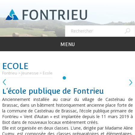
Aller
au
contenu
principal
Recher
Rechercher
MENU
ECOLE
Fontrieu
Jeunesse
Ecole
L‘école publique de Fontrieu
Anciennement installée au cœur du village de Castelnau de
Brassac, dans un bâtiment historiquement ancienne place forte de
la commune de Castelnau de Brassac, l’école publique primaire de
Fontrieu « Vent d’Autan » est implantée depuis le 11 mars 2019 à
Biot dans de nouveaux locaux entièrement créés.
Elle est organisée en deux classes. L’une, dirigée par Madame Aline
Cugny, est composée des classes préparatoires et élémentaires,